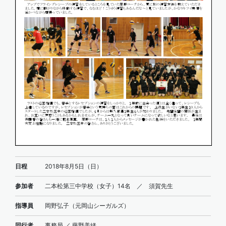
日程
2018年8月5日（日）
参加者
二本松第三中学校（女子）14名 ／ 須賀先生
指導員
岡野弘子（元岡山シーガルズ）
同行者
事務局 ／ 藤野美緒