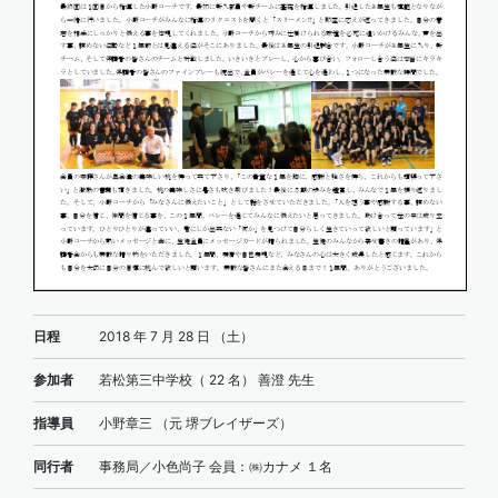
日程
2018 年 7 月 28 日 （土）
参加者
若松第三中学校（ 22 名） 善澄 先生
指導員
小野章三 （元 堺ブレイザーズ）
同行者
事務局／小色尚子 会員：㈱カナメ １名