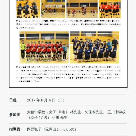
日程
2017 年 6 月 4 日（日）
大信中学校（女子 16 名） 林先生、久保木先生、 玉川中学校
参加者
（女子 17 名） 小川 先生
指導員
岡野弘子（元岡山シーガルズ）