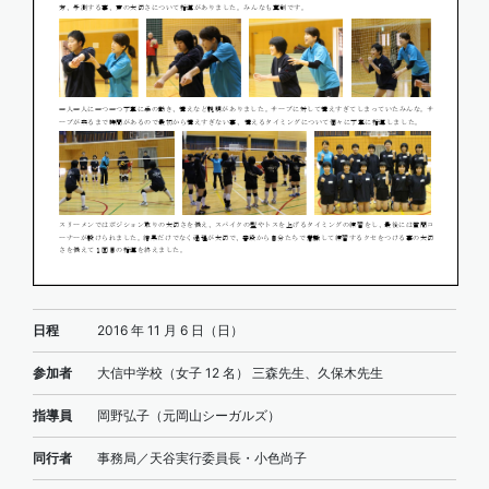
日程
2016 年 11 月 6 日（日）
参加者
大信中学校（女子 12 名） 三森先生、久保木先生
指導員
岡野弘子（元岡山シーガルズ）
同行者
事務局／天谷実行委員長・小色尚子