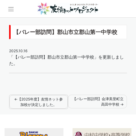
Skip
to
content
【バレー部訪問】郡山市立郡山第一中学校
2025.10.16
「【バレー部訪問】郡山市立郡山第一中学校」を更新しまし
た。
【バレー部訪問】会津美里町立
【2025年度】友情ネット参
投
高田中学校
加校が決定しました。
稿
ナ
ビ
ゲ